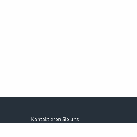
Kontaktieren Sie uns
Stierle Finanzvermittlung
Stierle Andreas