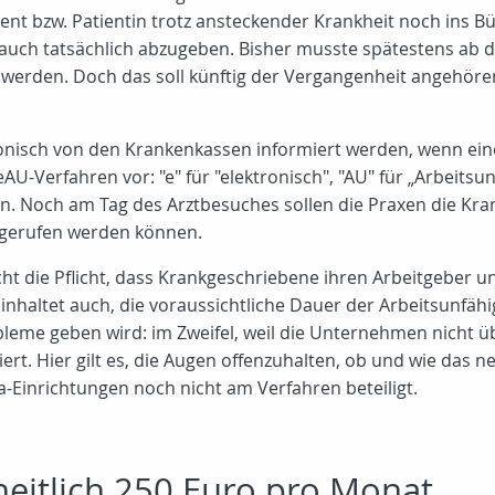
ient bzw. Patientin trotz ansteckender Krankheit noch ins B
 auch tatsächlich abzugeben. Bisher musste spätestens ab d
erden. Doch das soll künftig der Vergangenheit angehören
ronisch von den Krankenkassen informiert werden, wenn ei
AU-Verfahren vor: "e" für "elektronisch", "AU" für „Arbeitsun
en. Noch am Tag des Arztbesuches sollen die Praxen die Kra
gerufen werden können.
cht die Pflicht, dass Krankgeschriebene ihren Arbeitgeber u
nhaltet auch, die voraussichtliche Dauer der Arbeitsunfähi
bleme geben wird: im Zweifel, weil die Unternehmen nicht ü
iert. Hier gilt es, die Augen offenzuhalten, ob und wie das 
-Einrichtungen noch nicht am Verfahren beteiligt.
heitlich 250 Euro pro Monat