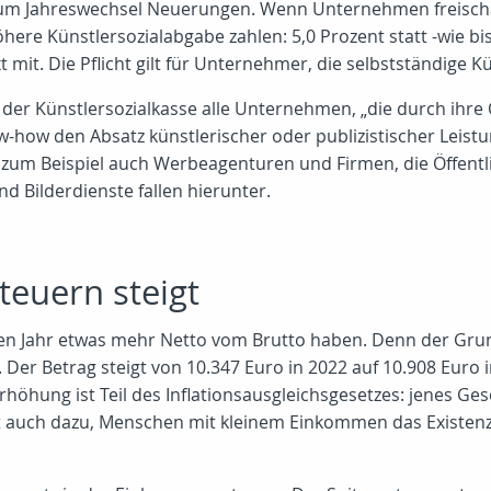
s zum Jahreswechsel Neuerungen. Wenn Unternehmen freischa
ere Künstlersozialabgabe zahlen: 5,0 Prozent statt -wie bish
mit. Die Pflicht gilt für Unternehmer, die selbstständige Kü
 der Künstlersozialkasse alle Unternehmen, „die durch ihre
-how den Absatz künstlerischer oder publizistischer Leist
zum Beispiel auch Werbeagenturen und Firmen, die Öffentlic
 Bilderdienste fallen hierunter.
teuern steigt
uen Jahr etwas mehr Netto vom Brutto haben. Denn der Grun
r Betrag steigt von 10.347 Euro in 2022 auf 10.908 Euro in
rhöhung ist Teil des Inflationsausgleichsgesetzes: jenes Gese
nt auch dazu, Menschen mit kleinem Einkommen das Existen