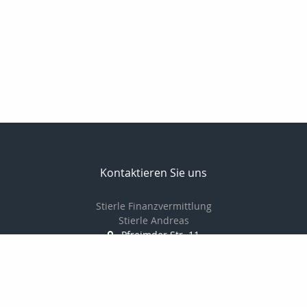
Kontaktieren Sie uns
Stierle Finanzvermittlung
Stierle Andreas
Pfreimder Str. 11
97947 Grünsfeld
09346929808
016098429177
09346929807
andreas.stierle@t-online.de