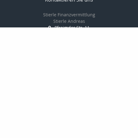
Stierle Finanzvermittlung
Stierle Andreas
Pfreimder Str. 11
97947 Grünsfeld
09346929808
016098429177
09346929807
andreas.stierle@t-online.de
http://www.stierlefinanz.de
Nachricht schreiben
Startseite
Finanzierung
Privat