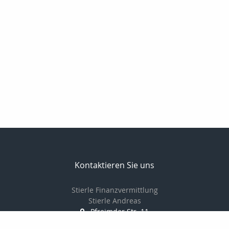
Kontaktieren Sie uns
Stierle Finanzvermittlung
Stierle Andreas
Pfreimder Str. 11
97947 Grünsfeld