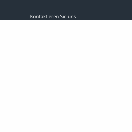
Kontaktieren Sie uns
Stierle Finanzvermittlung
Stierle Andreas
Pfreimder Str. 11
97947 Grünsfeld
09346929808
016098429177
09346929807
andreas.stierle@t-online.de
http://www.stierlefinanz.de
Nachricht schreiben
Startseite
Finanzierung